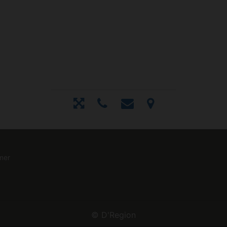
mer
©
D'Region