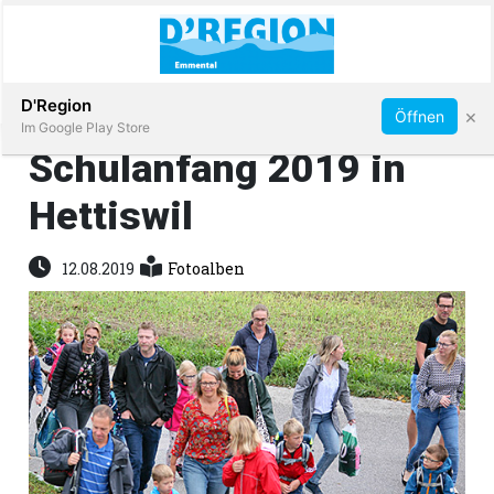
Abonnieren
D'Region
×
Öffnen
Im Google Play Store
Schulanfang 2019 in
Hettiswil
Immobilien
12.08.2019
Fotoalben
Veranstaltungen
Stellen
E-
Paper
App