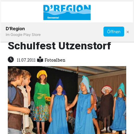
Abonnieren
D'Region
×
Öffnen
Im Google Play Store
Schulfest Utzenstorf
Immobilien
11.07.2011
Fotoalben
Veranstaltungen
Stellen
E-
Paper
App