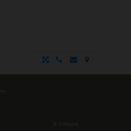
mer
©
D'Region