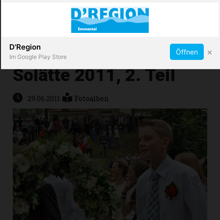
Abonnieren
X
D'Region
×
Öffnen
Im Google Play Store
Solätte 2011, 2. Teil
Immobilien
29.06.2011
Fotoalben
Veranstaltungen
Stellen
E-
Paper
App