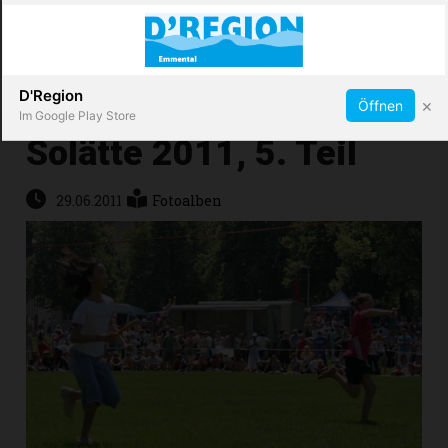
Abonnieren
X
D'Region
×
Öffnen
Im Google Play Store
Solätte 2011, 5. Teil
Immobilien
29.06.2011
Fotoalben
Veranstaltungen
Stellen
E-
Paper
App