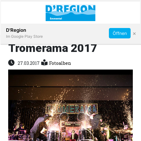
Abonnieren
D'Region
×
Öffnen
Im Google Play Store
Tromerama 2017
Immobilien
27.03.2017
Fotoalben
Veranstaltungen
Stellen
E-
Paper
App