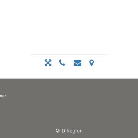
mer
©
D'Region