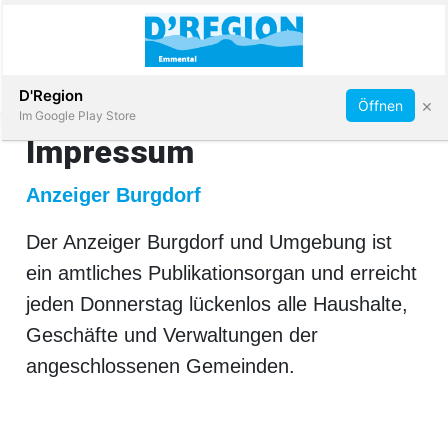
Abonnieren
D'Region
×
Öffnen
Im Google Play Store
Impressum
Anzeiger Burgdorf
Immobilien
Der Anzeiger Burgdorf und Umgebung ist
Veranstaltungen
ein amtliches Publikationsorgan und erreicht
jeden Donnerstag lückenlos alle Haushalte,
Stellen
Geschäfte und Verwaltungen der
angeschlossenen Gemeinden.
E-
Paper
App