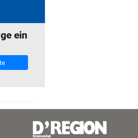
ige ein
te