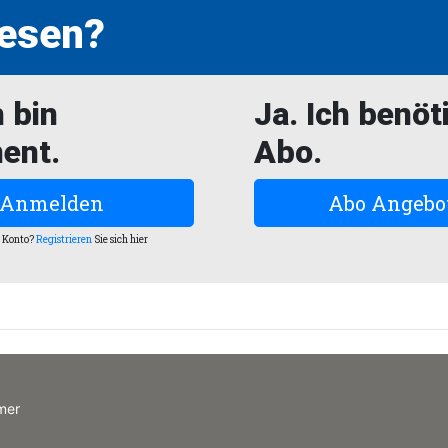
lesen?
h bin
Ja. Ich benöt
ent.
Abo.
Anmelden
Abo Angebo
n Konto?
Registrieren
Sie sich hier
mer