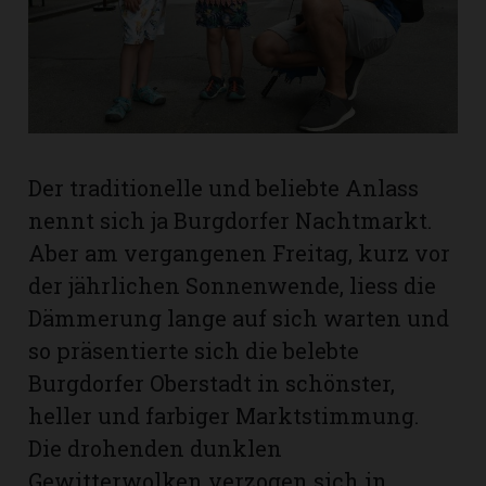
rt
Der traditionelle und beliebte Anlass
nennt sich ja Burgdorfer Nachtmarkt.
Aber am vergangenen Freitag, kurz vor
der jährlichen Sonnenwende, liess die
Dämmerung lange auf sich warten und
so präsentierte sich die belebte
Burgdorfer Oberstadt in schönster,
heller und farbiger Marktstimmung.
n
Die drohenden dunklen
Gewitterwolken verzogen sich in