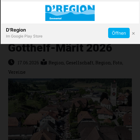
Abonnieren
X
D'Region
×
Öffnen
Im Google Play Store
Gotthelf-Märit 2026
Immobilien
17.06.2026
Region
,
Gesellschaft
,
Region
,
Foto
,
Vereine
Veranstaltungen
Stellen
E-
Paper
App