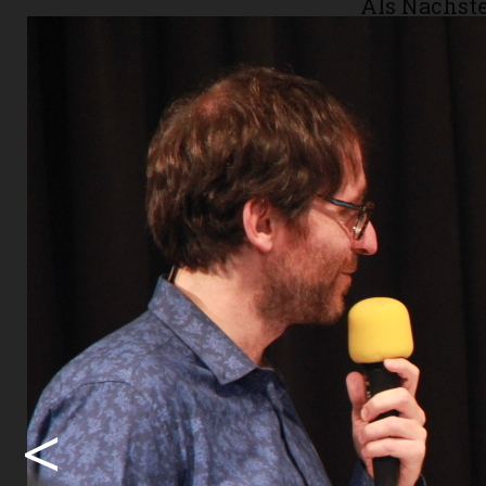
Als Nächste
schon» 13-j
Tambourenv
Jugendmusi
beim Tambo
mit Kollege
freigaben. 
den U16-Jun
Nationalspi
Gewinn feie
gehe.
Falls Unih
beim nächs
<
lang Schwi
Sommerspiel