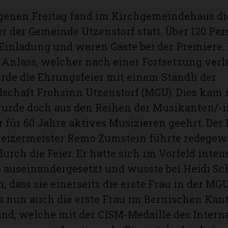
enen Freitag fand im Kirch­gemeindehaus die
r der Gemeinde Utzenstorf statt. Über 120 Pe
 Einladung und waren Gäste bei der Premiere.
Anlass, welcher nach einer Fortsetzung verl
rde die Ehrungsfeier mit einem Ständli der
schaft Frohsinn Utzenstorf (MGU). Dies kam 
wurde doch aus den Reihen der Musikanten/-
 für 60 Jahre aktives Musizieren geehrt. Der 
eizermeister Remo Zumstein führte redegew
urch die Feier. Er hatte sich im Vorfeld inten
 auseinandergesetzt und wusste bei Heidi Sc
n, dass sie einerseits die erste Frau in der M
s nun auch die erste Frau im Bernischen Kan
d, welche mit der CISM-Medaille des Intern