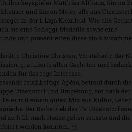
 Unihockeyspieler Matthias Althaus, Simon Z
khauser und Simon Meier, alle aus Utzens­torf
ieger in der 1. Liga Kleinfeld. Wie alle Geehr
uch sie eine Schoggi-Medaille sowie eine
unde und präsentierten diese stolz zusamm
.
erätin Christine Christen, Vorsteherin der K
sion, gratulierte allen Geehrten und bedankt
den für das rege Interesse.
essende reichhaltige Apéro, betreut durch die
uppe Utzenstorf und Umgebung, bot nach der
Feier mit einem guten Mix aus Kultur, Leben
espräche. Der Barbetrieb des TV Utzenstorf sorg
nd zu früh nach Hause gehen musste und di
efeiert werden konnten. 