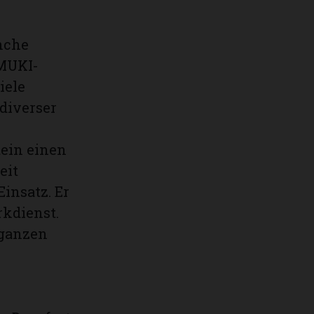
nche
 MUKI-
iele
 diverser
ein einen
eit
Einsatz. Er
rkdienst.
 ganzen