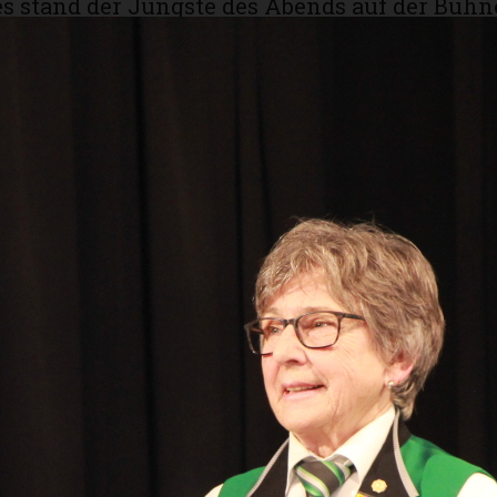
s stand der Jüngste des Abends auf der Bühne
ährige Lukas Christen ist Tambour beim
erein Kirch­berg und ertrommelte sich beim
kfestival des Verbandes Bernischer Jugend
urenspiel den 2. Rang. Lukas Christen zeig
n sein Können, bevor sie die Bühne für Naïm
Naïm Büchi ist erfolgreicher Unihockeyspieler
ioren den Berner Cupfinal gewonnen und ist
eler. Auf die Frage, wie Minderjährige einen 
rn, antwortete er, dass dies mit einer Pizza s
ockey mal olympisch wird, kann sich Naïm Bü
ten Geehrten abholen: Andreas Tschanz war 
mm-Schiedsrichter. An den Olympischen
en in Atlanta 1996, in Athen 2004 und schlie