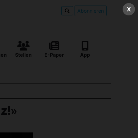
X
Abonnieren
gen
Stellen
E-Paper
App
uz!»