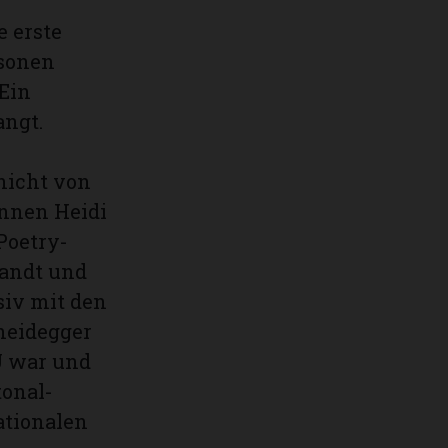
 erste
rsonen
 Ein
angt.
nicht von
innen Heidi
Poetry-
andt und
siv mit den
heidegger
GU war und
tonal-
ationalen