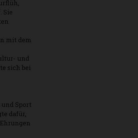
urflüh,
. Sie
ten
en mit dem
ultur- und
e sich bei
 und Sport
te dafür,
e Ehrungen