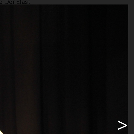
. Der «fast
musiken
te zusammen
 Büchi
, hat mit
 U17-
solchen
ehr gut
chi Tipps
30 Jahre
>
sslich in