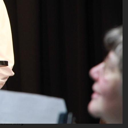
he Einsätze
 wie
ere und
gemeinde.
 e Priis
das
torf
ist. Ob sie
 dem FCB
n Frage-
innen
 dafür, dass
treifen an
enehrung