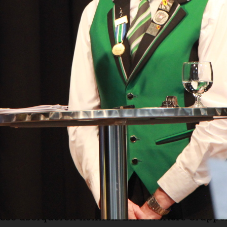
 stand er als Schiedsrichter im Einsatz (solc
um Beispiel Begegnungen mit Schwimmstars
lps). Er erzählte humorvoll von seiner Karri
 sichtlich über die Ehrung durch seine Wohn
 Ehrung ging an eine Frau, welche «no nie hett
rtspiel führte zu Priska Sutter, die seit 2003 
 und die Vereinsadministration des FC Utzens­
 dort auch sonst in allen Bereichen engagiert 
r Frauenfussball vorziehe oder von YB oder
lockte ihr Remo Zumstein mit einem witzige
el.
 wurden die Schüler/innen-Verkehrslotsen/-
 circa 30 Personen sorgen bei Wind und Wetter
/innen sicher und unfallfrei den Fussgängers
rasse überqueren können. Eine weitere Grupp