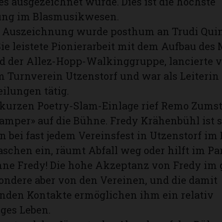
 ausgezeichnet wurde. Dies ist die höchste
ng im Blasmusikwesen.
e Auszeichnung wurde posthum an Trudi Qui
Sie leistete Pionierarbeit mit dem Aufbau des
 der Allez-Hopp-Walkinggruppe, lancierte v
 Turnverein Utzens­torf und war als Leiterin
ilungen tätig.
 kurzen Poetry-Slam-Einlage rief Remo Zumst
ramper» auf die Bühne. Fredy Krähenbühl ist s
 bei fast jedem Vereinsfest in Utzenstorf im 
schen ein, räumt Abfall weg oder hilft im Pa
hne Fredy! Die hohe Akzeptanz von Fredy im
sondere aber von den Vereinen, und die damit
nden Kontakte ermöglichen ihm ein relativ
ges Leben.