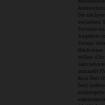
Musikbundes
Auszeichnu
Die nächst
verliehen. 
Turnens und
Angebote im
Turner-Abte
Nach einer
stillen «Ch
Jahrzehnten
sammelt Fla
Kein Fest o
Dorf, insbe
einhergehe
eigenständi