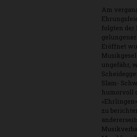
Am vergang
Ehrungsfeie
folgten der
gelungener 
Eröffnet wu
Musikgesell
ungefähr, 
Scheidegger
Slam- Schw
humorvoll d
«Ehrlingen»
zu berichte
andererseit
Musikverban