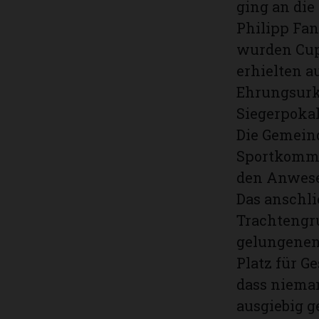
ging an die
Philipp Fan
wurden Cups
erhielten a
Ehrungsurk
Siegerpokal
Die Gemeind
Sportkommis
den Anwesen
Das anschli
Trachtengr
gelungenen 
Platz für G
dass niema
ausgiebig g