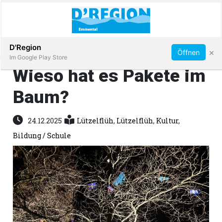
Abonnieren
D'Region
×
Öffnen
Im Google Play Store
Wieso hat es Pakete im
Baum?
Immobilien
24.12.2025
Lützelflüh
,
Lützelflüh
,
Kultur
,
Veranstaltungen
Bildung / Schule
Stellen
E-
Paper
App