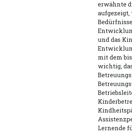
erwähnte di
aufgezeigt,
Bedürfnisse
Entwicklun
und das Ki
Entwicklung
mit dem bis
wichtig, da
Betreuungs
Betreuungs
Betriebslei
Kinderbetre
Kindheitsp
Assistenzp
Lernende fü