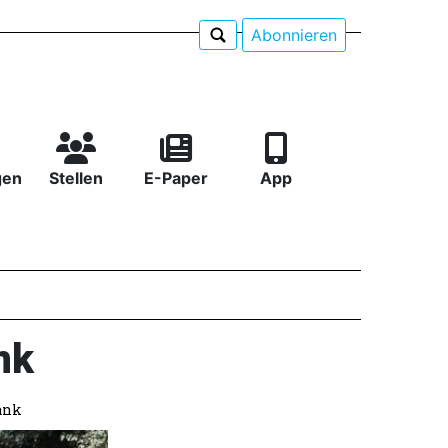
Abonnieren
gen
Stellen
E-Paper
App
nk
ank