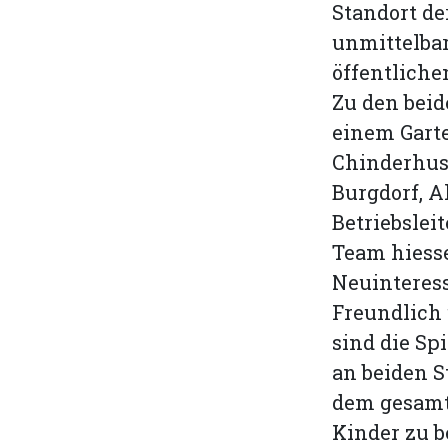
Standort d
unmittelbar
öffentliche
Zu den beid
einem Gart
Chinderhus 
Burgdorf, A
Betriebslei
Team hiesse
Neuinteres
Freundlich 
sind die S
an beiden S
dem gesamt
Kinder zu b