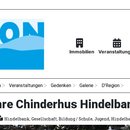
Immobilien
Veranstaltun
n
Veranstaltungen
Gedenken
Galerie
D'Region
hre Chinderhus Hindelba
Hindelbank
,
Gesellschaft
,
Bildung / Schule
,
Jugend
,
Hindelb