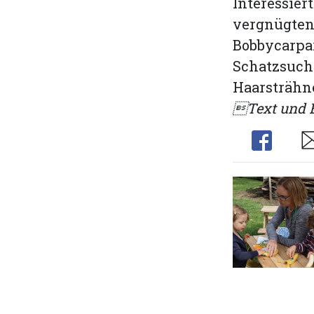
Interessier
vergnügten 
Bobbycarpa
Schatzsuche
Haarsträhn
Text und B
Share
Sh