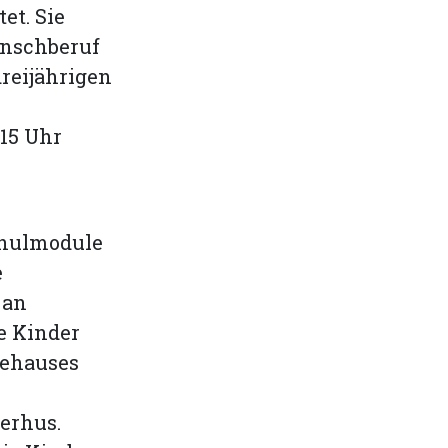
et. Sie
unschberuf
dreijährigen
.15 Uhr
chulmodule
e
 an
e Kinder
dehauses
erhus.