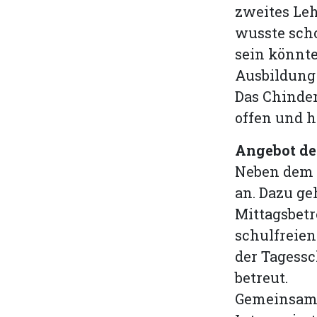
zweites Leh
wusste scho
sein könnte
Ausbildung 
Das Chinder
offen und h
Angebot de
Neben dem 
an. Dazu ge
Mittagsbet
schulfreien
der Tagess
betreut.
Gemeinsam 