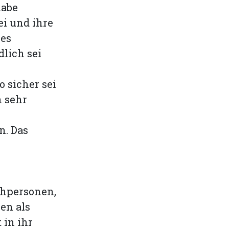
habe
i und ihre
nes
lich sei
o sicher sei
h sehr
n. Das
chpersonen,
en als
 in ihr