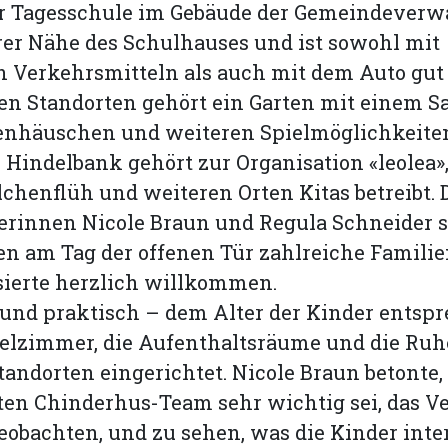
er Tagesschule im Gebäude der Gemeindeverw
er Nähe des Schulhauses und ist sowohl mit
n Verkehrsmitteln als auch mit dem Auto gut 
en Standorten gehört ein Garten mit einem S
enhäuschen und weiteren Spielmöglichkeiten
Hindelbank gehört zur Organisation «leolea»,
lchenflüh und weiteren Orten Kitas betreibt. 
terinnen Nicole Braun und Regula Schneider 
n am Tag der offenen Tür zahlreiche Famili
sierte herzlich willkommen.
und praktisch – dem Alter der Kinder entsp
pielzimmer, die Aufenthaltsräume und die R
tandorten eingerichtet. Nicole Braun betonte, 
en Chinderhus-Team sehr wichtig sei, das Ve
eobachten, und zu sehen, was die Kinder inter