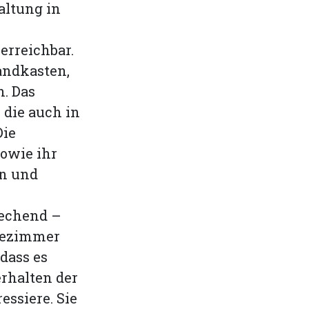
altung in
erreichbar.
andkasten,
. Das
 die auch in
Die
sowie ihr
en und
rechend –
uhezimmer
dass es
rhalten der
essiere. Sie