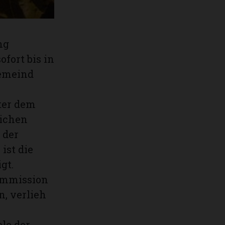
ng
fort bis in
Gemeind
ter dem
lichen
 der
ist die
gt.
kommission
, verlieh
le der