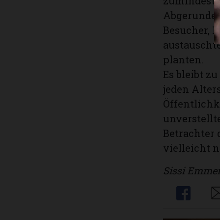
zumindest e
Abgerundet
Besucher, I
austauscht
planten.
Es bleibt z
jeden Alters
Öffentlichk
unverstellt
Betrachter 
vielleicht 
Sissi Emmer
Share
Sh