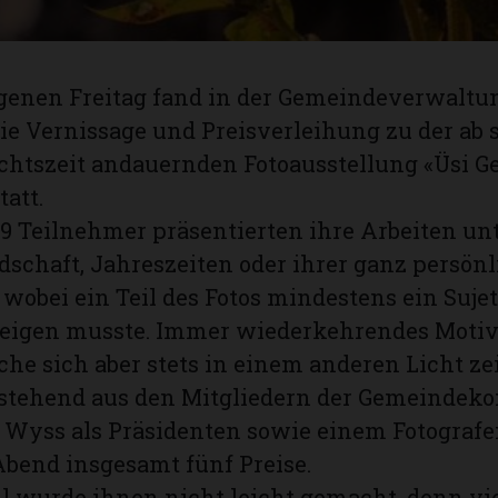
enen Freitag fand in der Gemeindeverwaltu
ie Vernissage und Preisverleihung zu der ab so
chtszeit andauernden Fotoausstellung «Üsi 
tatt.
9 Teilnehmer präsentierten ihre Arbeiten un
schaft, Jahreszeiten oder ihrer ganz persön
 wobei ein Teil des Fotos mindestens ein Sujet
eigen musste. Immer wiederkehrendes Motiv 
che sich aber stets in einem anderen Licht zei
bestehend aus den Mitgliedern der Gemeinde
Wyss als Präsidenten sowie einem Fotografen
bend insgesamt fünf Preise.
 wurde ihnen nicht leicht gemacht, denn vie