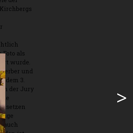
 Kirchbergs
r
chtlich
 Foto als
ert wurde.
 Gerber und
uf dem 3.
>
von der Jury
eine
Umsetzen
Dinge
me auch