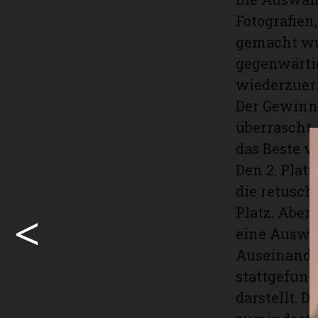
Fotografien
gemacht wur
gegenwärti
wiederzuer
Der Gewinne
überrascht,
das Beste v
Den 2. Plat
die retusch
<
Platz. Aber
eine Auswah
Auseinande
stattgefund
darstellt. 