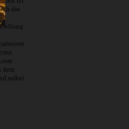
rden ist.
ich die
r
stellung
Amateuren
erten
ihrem
es dem
nd selbst