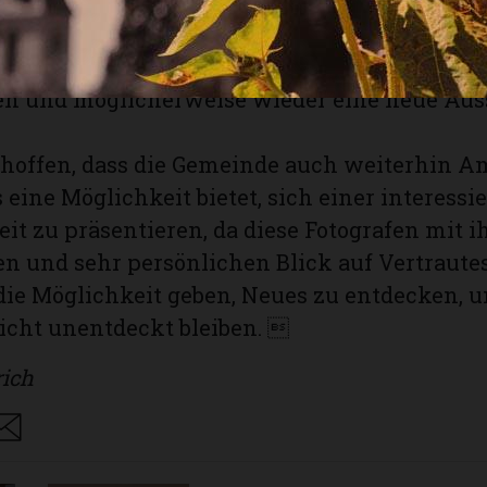
inem älteren Hobbyfotografen ermöglicht wo
 wurde der Abend mit einem Apéro, bei dem s
nitiatoren und Künstler angeregt miteinande
en und möglicherweise wieder eine neue Aus
u hoffen, dass die Gemeinde auch weiterhin 
 eine Möglichkeit bietet, sich einer interessi
eit zu präsentieren, da diese Fotografen mit 
en und sehr persönlichen Blick auf Vertraut
die Möglichkeit geben, Neues zu entdecken, u
nicht unentdeckt bleiben. 
ich
are