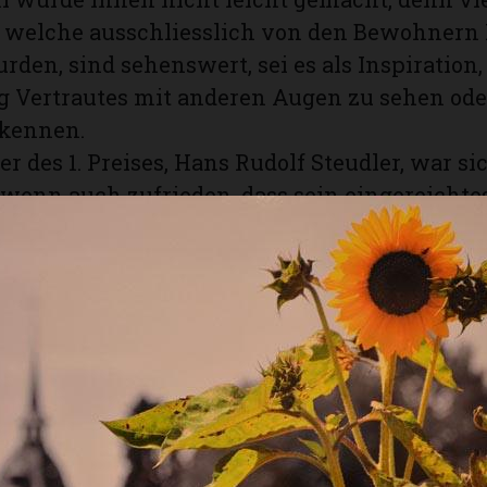
, welche ausschliesslich von den Bewohnern
den, sind sehenswert, sei es als Inspiration,
g Vertrautes mit anderen Augen zu sehen ode
kennen.
r des 1. Preises, Hans Rudolf Steudler, war si
 wenn auch zufrieden, dass sein eingereichtes
on insgesamt 43 ausgestellten Arbeiten prämi
z erreichte der Sonnenuntergang von Andreas
ierte Strassenszene von Ernst Schlup folgte a
 auch die übrigen Fotos zeigen klar, dass hier 
l getroffen wurde, die erkennen lässt, dass 
rsetzung mit dem Sehen wie auch mit dem 
en hat und die Technik nicht das Mass aller 
Das mag dazu geführt haben, dass die Teilnah