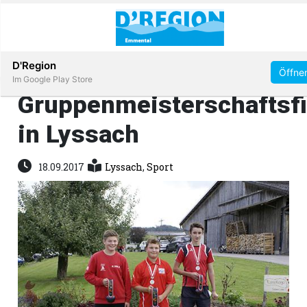
Abonnieren
D'Region
Öffne
Im Google Play Store
Gruppenmeisterschaftsfi
in Lyssach
Immobilien
18.09.2017
Lyssach
,
Sport
Veranstaltungen
Stellen
E-
Paper
App