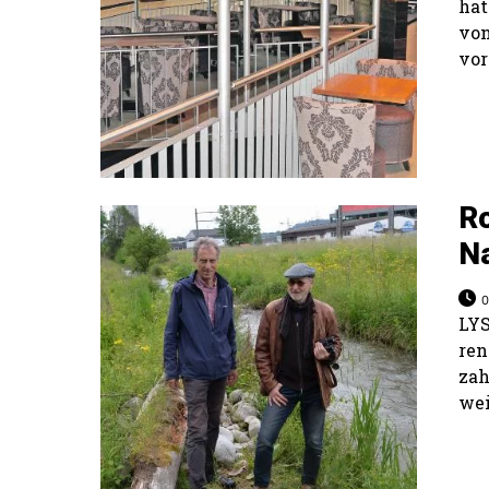
ha
vo
vor
R
N
0
LYS
ren
zah
wei