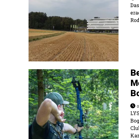
Da
er
Rod
B
M
B
0
LY
Bo
Clu
Ka