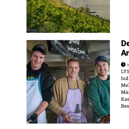
De
A
0
LY
lud
Me
Mä
Kas
Bes