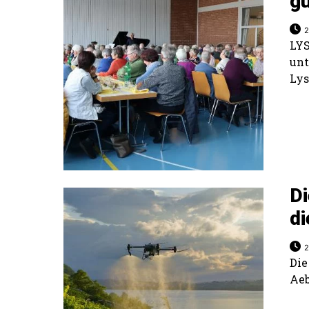
g
2
LY
un
Lys
Di
di
2
Die
Aeb