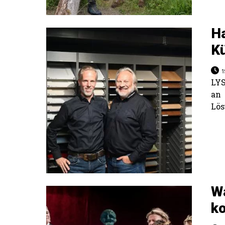
H
K
1
LY
an 
Lös
Wa
k