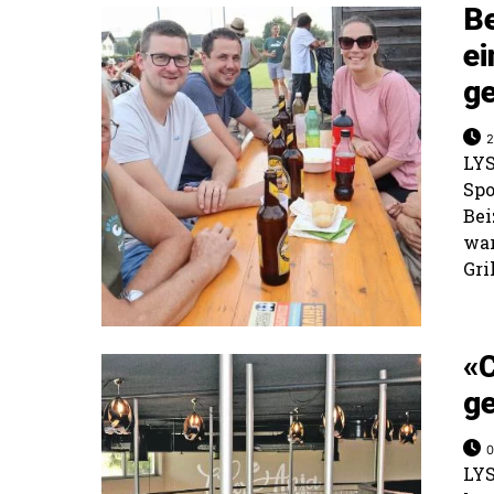
Be
e
g
2
LYS
Spo
Be
wa
Gri
«
g
0
LYS