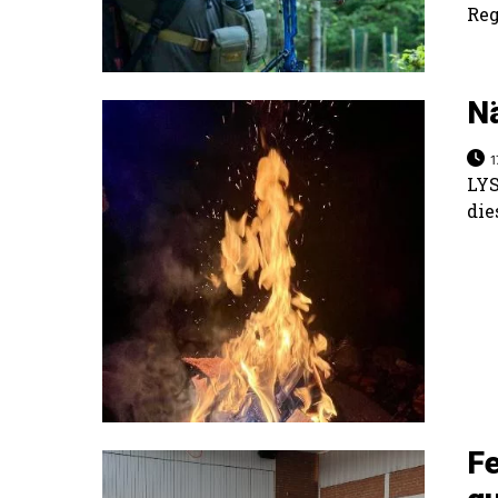
Reg
N
1
LY
die
Fe