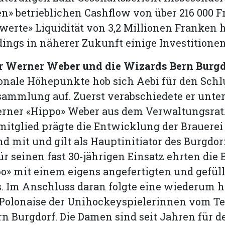
n» betrieblichen Cashflow von über 216 000 
werte» Liquidität von 3,2 Millionen Franken 
dings in näherer Zukunft einige Investitione
r Werner Weber und die Wizards Bern Burgd
nale Höhepunkte hob sich Aebi für den Schl
ammlung auf. Zuerst verabschiedete er unte
rner «Hippo» Weber aus dem Verwaltungsrat.
tglied prägte die Entwicklung der Brauerei 
d mit und gilt als Hauptinitiator des Burgdor
r seinen fast 30-jährigen Einsatz ehrten die 
o» mit einem eigens angefertigten und gefül
 Im Anschluss daran folgte eine wiederum h
 Polonaise der Unihockeyspielerinnen vom T
n Burgdorf. Die Damen sind seit Jahren für d