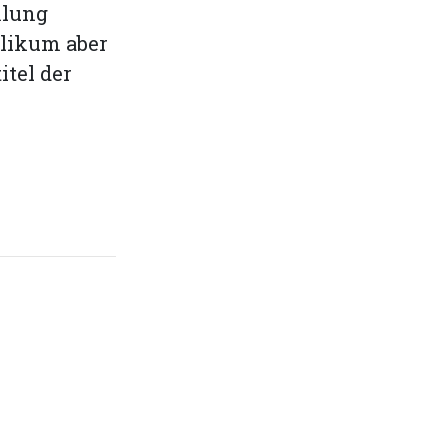
mlung
blikum aber
itel der