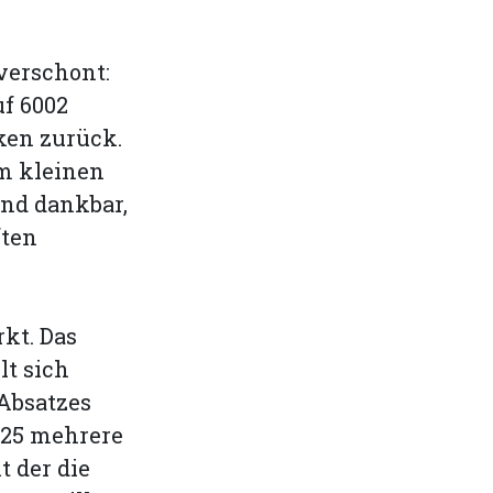
verschont:
uf 6002
nken zurück.
em kleinen
und dankbar,
ften
kt. Das
lt sich
 Absatzes
025 mehrere
t der die