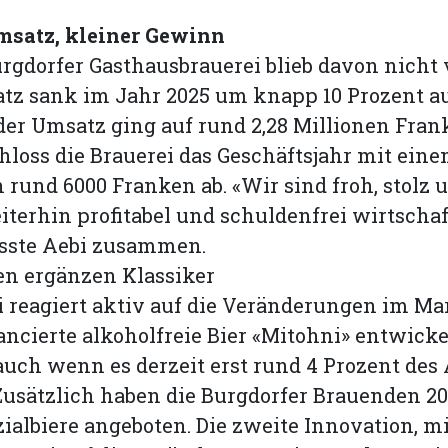
satz, kleiner Gewinn
rgdorfer Gasthausbrauerei blieb davon nicht 
atz sank im Jahr 2025 um knapp 10 Prozent a
 der Umsatz ging auf rund 2,28 Millionen Fra
loss die Brauerei das Geschäftsjahr mit ein
rund 6000 Franken ab. «Wir sind froh, stolz 
iterhin profitabel und schuldenfrei wirtscha
asste Aebi zusammen.
en ergänzen Klassiker
i reagiert aktiv auf die Veränderungen im Mar
ancierte alkoholfreie Bier «Mit­ohni» entwicke
 auch wenn es derzeit erst rund 4 Prozent des
Zusätzlich haben die Burgdorfer Brauenden 2
zialbiere angeboten. Die zweite Innovation, mi