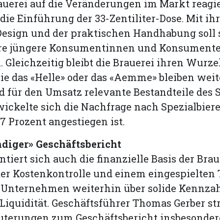
uerei auf die Veränderungen im Markt reagie
ie Einführung der 33-Zentiliter-Dose. Mit i
esign und der praktischen Handhabung soll 
re jüngere Konsumentinnen und Konsument
 Gleichzeitig bleibt die Brauerei ihren Wurzel
ie das «Helle» oder das «Aemme» bleiben wei
d für den Umsatz relevante Bestandteile des 
wickelte sich die Nachfrage nach Spezialbier
27 Prozent angestiegen ist.
ndiger» Geschäftsbericht
ntiert sich auch die finanzielle Basis der Bra
er Kostenkontrolle und einem eingespiel­ten
s Unternehmen weiterhin über solide Kennza
 Liquidität. Geschäftsführer Thomas Gerber st
äuterungen zum Geschäftsbericht insbesonder