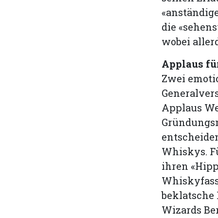
«anständige
die «sehens
wobei aller
Applaus fü
Zwei emotio
Generalvers
Applaus We
Gründungsmi
entscheiden
Whiskys. Fü
ihren «Hipp
Whiskyfass.
beklatsche
Wizards Ber