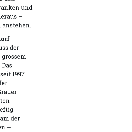
Franken und
heraus –
n anstehen.
orf
uss der
r grossem
 Das
seit 1997
fer
Brauer
lten
eftig
eam der
en –