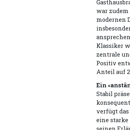
Gasthausbra
war zudem d
modernen D
insbesonde
ansprechen.
Klassiker w
zentrale un
Positiv ent
Anteil auf 
Ein «anstä
Stabil präse
konsequent
verfügt da
eine starke
seinen Erl