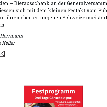
den – Bier­ausschank an der Generalversam
liessen sich mit dem kleinen Festakt vom Pu
für ihren eben errungenen Schweizermeistert
rn.
n Herrmann
 Keller
are