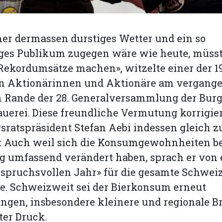
r dermassen durstiges Wetter und ein so
iges Publikum zugegen wäre wie heute, müsst
 Rekordumsätze machen», witzelte einer der 1
 Aktionärinnen und Aktionäre am vergang
 Rande der 28. Generalversammlung der Burg
uerei. Diese freundliche Vermutung korrigie
ratspräsident Stefan Aebi indessen gleich z
e: Auch weil sich die Konsumgewohnheiten be
g umfassend verändert haben, sprach er von
spruchsvollen Jahr» für die gesamte Schwei
e. Schweizweit sei der Bierkonsum erneut
gen, insbesondere kleinere und regionale B
ter Druck.