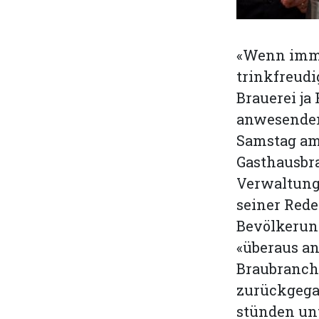
«Wenn imme
trinkfreud
Brauerei ja
anwesenden
Samstag am
Gasthausbra
Verwaltungs
seiner Red
Bevölkerun
«überaus an
Braubranch
zurückgegan
stünden un