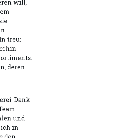
ren will,
hrem
sie
en
n treu:
terhin
Sortiments.
en, deren
uerei. Dank
 Team
hlen und
rich in
e den