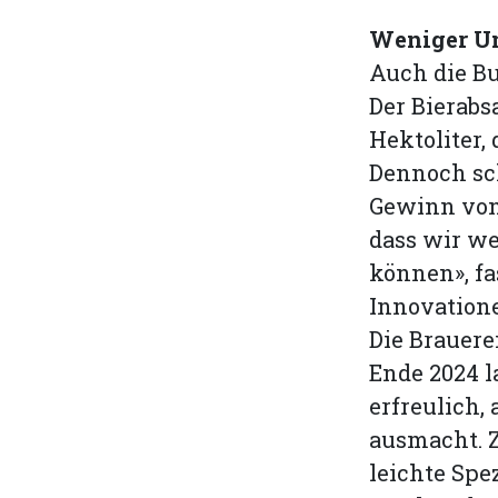
Weniger Um
Auch die Bu
Der Bierabs
Hektoliter,
Dennoch sch
Gewinn von 
dass wir we
können», f
Innovation
Die Brauere
Ende 2024 l
erfreulich,
ausmacht. 
leichte Spe