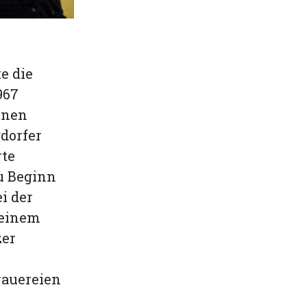
e die
967
enen
dorfer
rte
u Beginn
i der
 einem
zer
rauereien