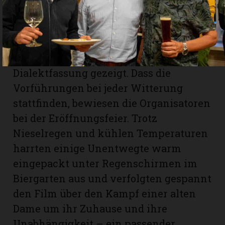
Abendkasse bereit. Sämtliche Filme
werden in Originalversion mit
deutschen Untertiteln oder in
deutscher beziehungsweise
Dialektfassung gezeigt. Dass die
Vorführungen bei jeder Witterung
stattfinden, bewiesen die Organisatoren
bei der Eröffnungsfeier. Trotz
Nieselregen und kühlen Temperaturen
harrten einige Unentwegte warm
eingepackt unter Regenschirmen im
Biergarten aus und verfolgten gespannt
den Film über den Kampf einer alten
Dame um ihr Zuhause und ihre
Unabhängigkeit – ein passender