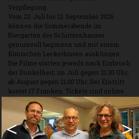
Verpflegung.
Vom 22. Juli bis 12. September 2026
können die Sommerabende im
Biergarten des Schützenhauses
genussvoll beginnen und mit einem
filmischen Leckerbissen ausklingen.
Die Filme starten jeweils nach Einbruch
der Dunkelheit, im Juli gegen 21.30 Uhr,
ab August gegen 21.00 Uhr. Der Eintritt
kostet 17 Franken. Tickets sind online
sowie im Vorverkauf beim Tourist
Office Burgdorf erhältlich. Auf der
Webseite können auch Gutscheine
<
>
gekauft werden. Für spontane
Besucher/innen steht zudem eine