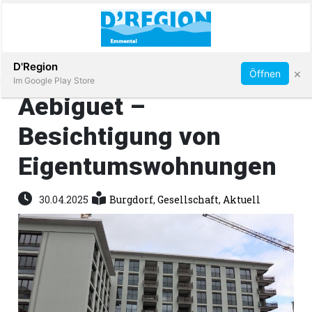
Abonnieren
D'Region
×
Öffnen
Im Google Play Store
Aebiguet –
Besichtigung von
Immobilien
Eigentumswohnungen
Veranstaltungen
30.04.2025
Burgdorf
,
Gesellschaft
,
Aktuell
Stellen
E-
Paper
App