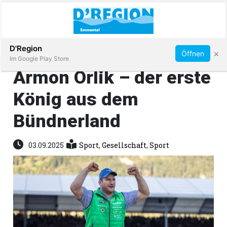
Abonnieren
D'Region
×
Öffnen
Im Google Play Store
Armon Orlik – der erste
König aus dem
Immobilien
Bündnerland
Veranstaltungen
03.09.2025
Sport
,
Gesellschaft
,
Sport
Stellen
E-
Paper
App