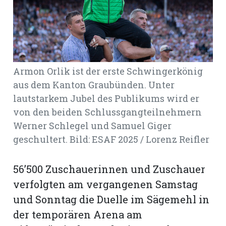
rt
Armon Orlik ist der erste Schwingerkönig
aus dem Kanton Graubünden. Unter
lautstarkem Jubel des Publikums wird er
von den beiden Schlussgangteilnehmern
Werner Schlegel und Samuel Giger
geschultert. Bild: ESAF 2025 / Lorenz Reifler
56’500 Zuschauerinnen und Zuschauer
verfolgten am vergangenen Samstag
n
und Sonntag die Duelle im Sägemehl in
der temporären Arena am