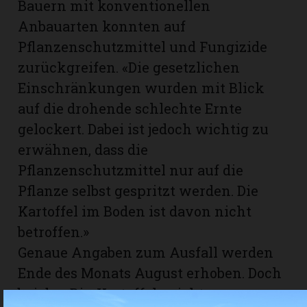
Bauern mit konventionellen
Anbauarten konnten auf
Pflanzenschutzmittel und Fungizide
zurückgreifen. «Die gesetzlichen
Einschränkungen wurden mit Blick
auf die drohende schlechte Ernte
gelockert. Dabei ist jedoch wichtig zu
erwähnen, dass die
Pflanzenschutzmittel nur auf die
Pflanze selbst gespritzt werden. Die
Kartoffel im Boden ist davon nicht
betroffen.»
Genaue Angaben zum Ausfall werden
Ende des Monats August erhoben. Doch
bei den Bio-Kartoffeln sieht es