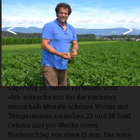
momentan danach aus, dass diese
Erhebung aufgrund des so geringen
<
>
Ertrags gar nicht durchgeführt wird.
«Es sind historische Zeiten. So etwas
wie in diesem Jahr habe ich noch nie
erlebt», so das Fazit des 56-Jährigen.
Zudem bleibt momentan noch
ungewiss, ob der Pilz die Knolle
befallen hat und diese deshalb bei der
Lagerung im Herbst verfaulen wird.
«Ich wünsche mir für die nächsten
eineinhalb Monate schönes Wetter mit
Temperaturen zwischen 23 und 28 Grad
Celsius und pro Woche einen
Niederschlag von etwa 15 mm. Das wäre