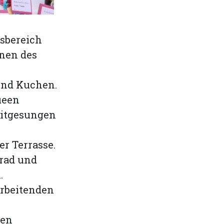
sbereich
nen des
und Kuchen.
ueen
mitgesungen
er Terrasse.
lrad und
.
rbeitenden
den