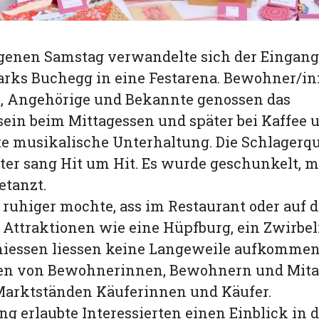
enen Samstag verwandelte sich der Eingang
rks Buchegg in eine Festarena. Bewohner/in
 Angehörige und Bekannte genossen das
in beim Mittagessen und später bei Kaffee 
te musikalische Unterhaltung. Die Schlagerq
ter sang Hit um Hit. Es wurde geschunkelt, 
etanzt.
r ruhiger mochte, ass im Restaurant oder auf d
 Attraktionen wie eine Hüpfburg, ein Zwirbe
iessen liessen keine Langeweile aufkommen
en von Bewohnerinnen, Bewohnern und Mita
Marktständen Käuferinnen und Käufer.
g erlaubte Interessierten einen Einblick in 