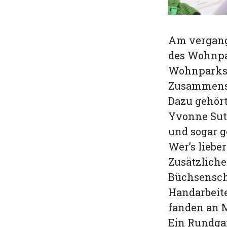
Am vergang
des Wohnpa
Wohnparks,
Zusammense
Dazu gehör
Yvonne Sut
und sogar g
Wer’s liebe
Zusätzliche
Büchsensch
Handarbeit
fanden an 
Ein Rundgan