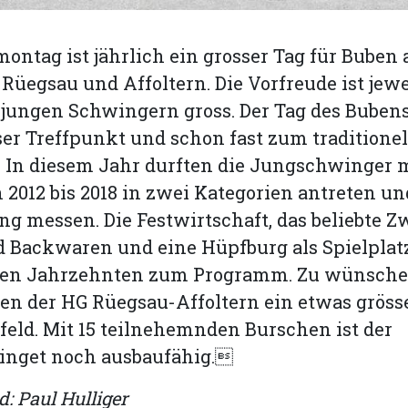
montag ist jährlich ein grosser Tag für Buben
üegsau und Affoltern. Die Vorfreude ist jewe
 jungen Schwingern gross. Der Tag des Bube
sser Treffpunkt und schon fast zum traditionel
 In diesem Jahr durften die Jungschwinger 
2012 bis 2018 in zwei Kategorien antreten un
g messen. Die Festwirtschaft, das beliebte 
 Backwaren und eine Hüpfburg als Spielplat
ren Jahrzehnten zum Programm. Zu wünschen
en der HG Rüegsau-Affoltern ein etwas gröss
eld. Mit 15 teilnehemnden Burschen ist der
nget noch ausbaufähig.
d: Paul Hulliger