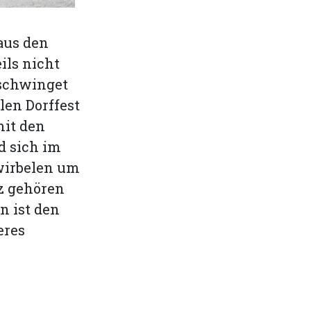
 aus den
ils nicht
nschwinget
len Dorffest
mit den
d sich im
Zwirbelen um
z gehören
 ist den
eres