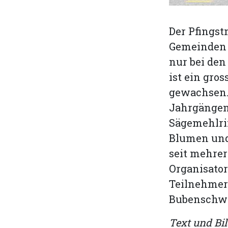
Der Pfingst
Gemeinden R
nur bei den
ist ein gro
gewachsen.
Jahrgängen 
Sägemehlrin
Blumen und
seit mehre
Organisator
Teilnehmerf
Bubenschwi
Text und Bil