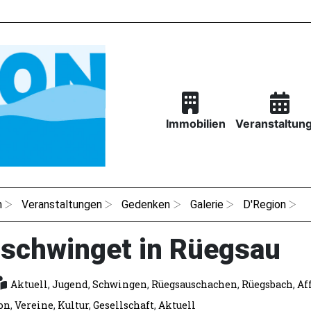
Immobilien
Veranstaltun
n
Veranstaltungen
Gedenken
Galerie
D'Region
schwinget in Rüegsau
Aktuell
,
Jugend
,
Schwingen
,
Rüegsauschachen
,
Rüegsbach
,
Aff
on
,
Vereine
,
Kultur
,
Gesellschaft
,
Aktuell