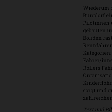
Wiederum b
Burgdorf ei
Pilotinnen u
gebauten un
Boliden ras
Rennfahrer 
Kategorien:
Fahrer/inn
Rollers Fah
Organisatio
Kinderflohm
sorgt und g
zahlreichen
Text und Bil