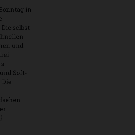
Sonntag in
e
 Die selbst
chnellen
nnen und
rei
rs
und Soft-
 Die
ufsehen
er
