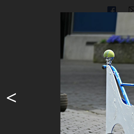
Share
Sh
<