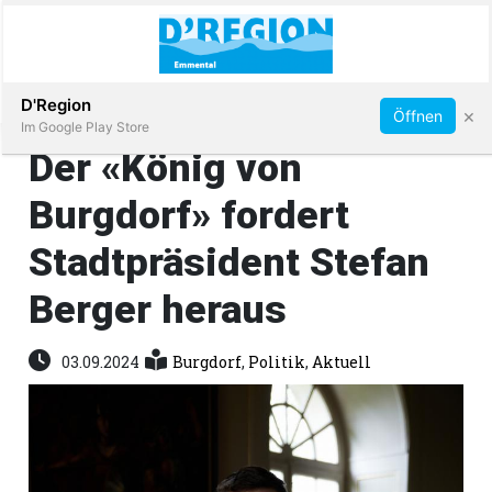
Abonnieren
D'Region
×
Öffnen
Im Google Play Store
Der «König von
Burgdorf» fordert
Immobilien
Stadtpräsident Stefan
Veranstaltungen
Berger heraus
Stellen
03.09.2024
Burgdorf
,
Politik
,
Aktuell
E-
Paper
App