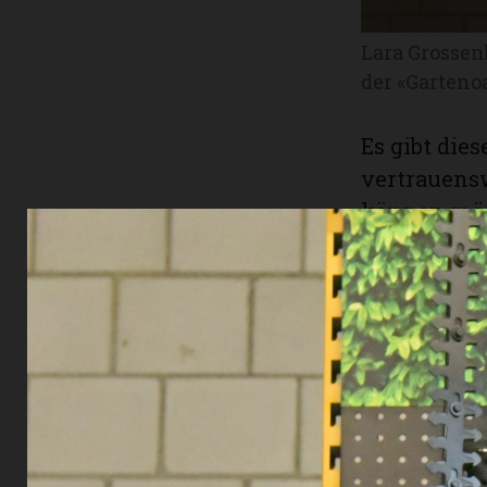
Lara Grossen
der «Garteno
Es gibt die
vertrauensw
können möc
unzutreffen
propagierte
oft unpasse
Handwerk u
Geräten fru
schnellen 
Dicki 193h,
grossen An