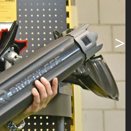
choss die
on «Makita»
dschaft
arbeitenden
>
r Schraube.
 falschen