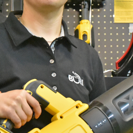
andwerk findet man dort ab sofort im Oberges
Geräte für den Garten und den Umschwung v
 «DEWALT». Selbstverständlich wird die Kun
 Sortiment im Handwerkershop von den Mit
 kompetent beraten – vom Gartengerät bis zu
wissen vom regionalen Anbieter erspart den
der: Henry Oehrli
.ch
are