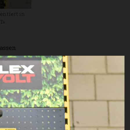
entiert in
T».
lassen
oss
rd durch die
den Sparten
rial und
vor einem
Buri AG,
tlich
en für fast