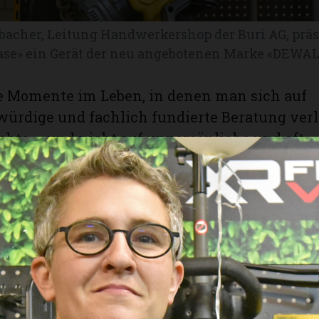
bacher, Leitung Handwerkershop der Buri AG, präs
ase» ein Gerät der neu angebotenen Marke «DEWAL
se Momente im Leben, in denen man sich auf
ürdige und fachlich fundierte Beratung ver
hte – und nicht auf unpersönliche und oft
de Ratschläge aus dem Internet. Auch der gr
 tiefe Preis der daraufhin bestellten Ware wi
nde Funktion zunichte gemacht. Gerade bei 
nd Garten kann der falsche Einsatz von Mate
strierend und kostspielig sein. Da lohnt sich 
Entscheid der Besuch im Handwerkershop der 
 in Hasle bei Burgdorf. Neben dem ausserorden
gebot an Maschinen, Utensilien und Werkzeug