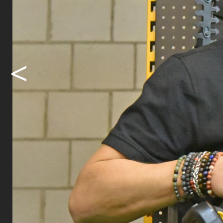
jegliches H
bewährten 
und neu von
zum ganzen
<
der Buri AG
Bestes Fach
Einkauf!
Text und Bil
www.buriag
Share
Sh