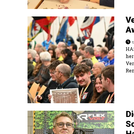
V
A
1
HA
he
Ver
Ren
Di
So
H