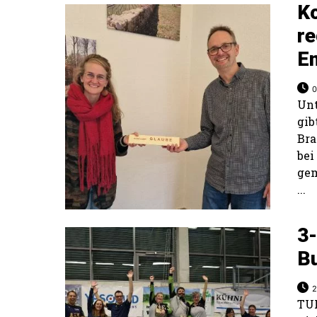
K
r
E
0
Unt
gib
Bra
bei
gem
...
3-
B
2
TU