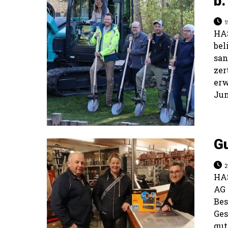
b.
1
HAS
bel
sa
ze
erw
Jun
Gu
2
HAS
AG 
Be
Ges
gut