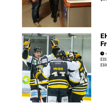
EH
Fr
1
EIS
EHC