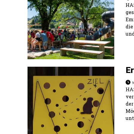
HAS
ges
Emm
die
und
E
1
HA
ve
der
Mö
unt