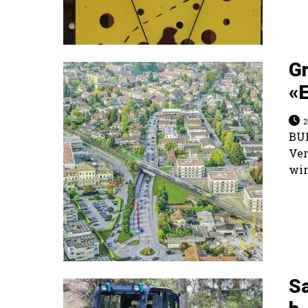
Gr
«
2
BU
Ve
wir
Sa