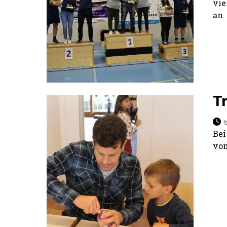
vie
an.
Tr
1
Bei
vom