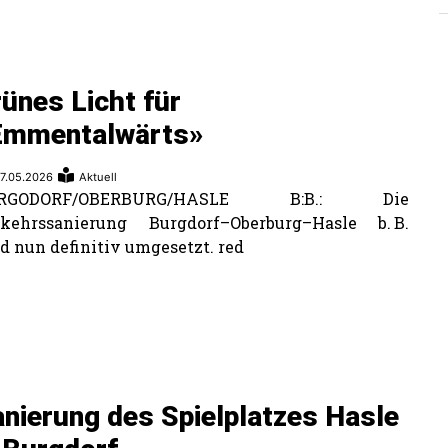
ünes Licht für
Emmentalwärts»
7.05.2026
Aktuell
RGODORF/OBERBURG/HASLE B:B.: Die
rkehrssanierung Burgdorf–Oberburg–Hasle b. B.
d nun definitiv umgesetzt. red
nierung des Spielplatzes Hasle