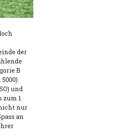
doch
einde der
ählende
gorie B
 5000)
(SO) und
s zum 1.
nicht nur
 Spass an
ihrer