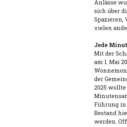
Anlässe wur
sich über d
Spazieren, 
vielen ande
Jede Minut
Mit der Sc
am 1. Mai 2
Wonnemona
der Gemeind
2025 wollte
Minutensamm
Führung in 
Bestand hie
werden. Off