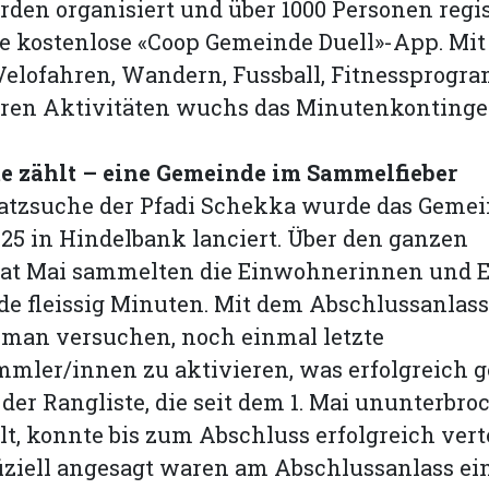
den organisiert und über 1000 Personen regis
ie kostenlose «Coop Gemeinde Duell»-App. Mit
Velofahren, Wandern, Fussball, Fitnessprog
ren Aktivitäten wuchs das Minutenkontingen
e zählt – eine Gemeinde im Sammelfieber
hatzsuche der Pfadi Schekka wurde das Gemei
025 in Hindelbank lanciert. Über den ganzen
t Mai sammelten die Einwohnerinnen und 
e fleissig Minuten. Mit dem Abschlussanlass
 man versuchen, noch einmal letzte
ler/innen zu aktivieren, was erfolgreich ge
der Rangliste, die seit dem 1. Mai ununterbro
lt, konnte bis zum Abschluss erfolgreich vert
iziell angesagt waren am Abschlussanlass ei