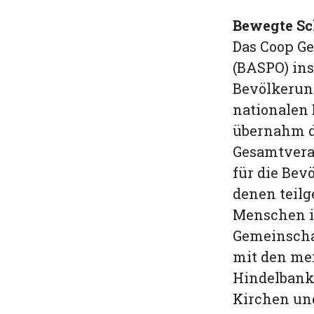
Bewegte Sc
Das Coop G
(BASPO) in
Bevölkerung
nationalen
übernahm d
Gesamtveran
für die Bev
denen teilg
Menschen i
Gemeinscha
mit den me
Hindelbank 
Kirchen und