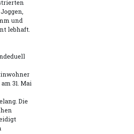
trierten
 Joggen,
ramm und
t lebhaft.
ndeduell
Einwohner
 am 31. Mai
lang. Die
chen
eidigt
n