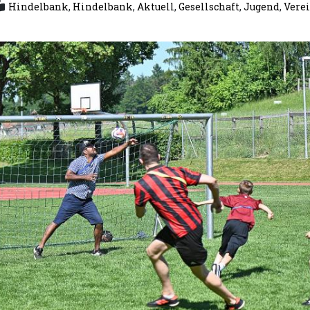
Hindelbank
,
Hindelbank
,
Aktuell
,
Gesellschaft
,
Jugend
,
Vere