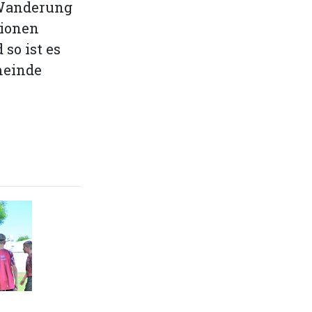
 Wanderung
lionen
so ist es
meinde