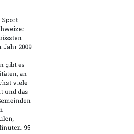
 Sport
chweizer
grössten
 Jahr 2009
 gibt es
itäten, an
hst viele
t und das
 Gemeinden
n
ulen,
Minuten. 95