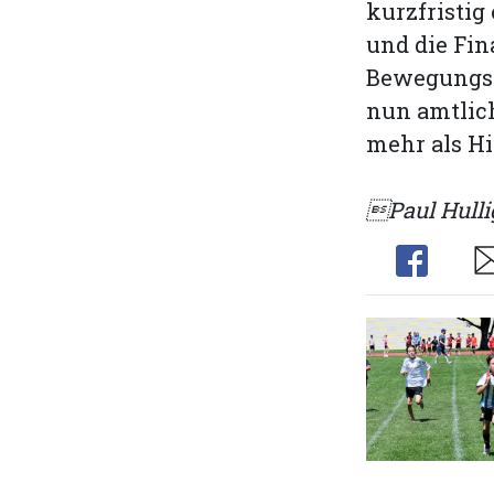
kurzfristig
und die Fin
Bewegungsmi
nun amtlic
mehr als H
Paul Hulli
Share
Sh