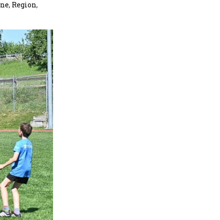
ine
,
Region
,