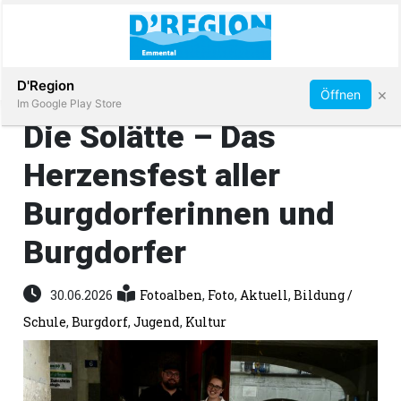
Abonnieren
D'Region
×
Öffnen
Im Google Play Store
Die Solätte – Das
Herzensfest aller
Immobilien
Burgdorferinnen und
Veranstaltungen
Burgdorfer
Stellen
30.06.2026
Fotoalben
,
Foto
,
Aktuell
,
Bildung /
Schule
,
Burgdorf
,
Jugend
,
Kultur
E-
Paper
App