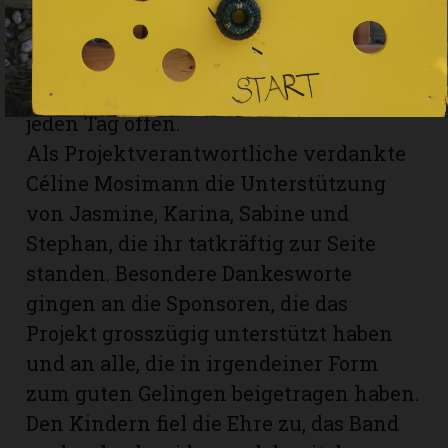
Bäckerei Meier, wo die Teilnehmenden
eine Belohnung abholen dürfen, falls
das Lösungswort richtig ist. Der
Erlebnispfad ist bis Ende September
jeden Tag offen.
Als Projektverantwortliche verdankte
Céline Mosimann die Unterstützung
von Jasmine, Karina, Sabine und
Stephan, die ihr tatkräftig zur Seite
standen. Besondere Dankesworte
gingen an die Sponsoren, die das
Projekt grosszügig unterstützt haben
und an alle, die in irgendeiner Form
zum guten Gelingen beigetragen haben.
Den Kindern fiel die Ehre zu, das Band