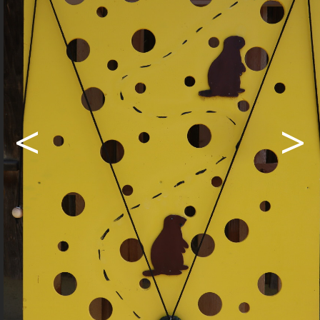
Projektes und verdankte ganz
besonders den Einsatz der engagierten
Familien, die motiviert und voller
Tatendrang mittels eines Workshops
an einem Sonntag mitgeholfen haben,
den Erlebnispfad zu einem
<
>
eindrücklichen Erlebnis werden zu
lassen. Es wurde gebastelt,
ausgemessen, zusammengeschraubt
und gemalt und so entstanden neun
Stationen, an denen es spannende
Spielmöglichkeiten gibt und Rätsel zu
lösen sind. Aus den verschiedenen
Rätseln ergibt sich ein Lösungswort aus
neun Buchstaben. Das Ziel ist die