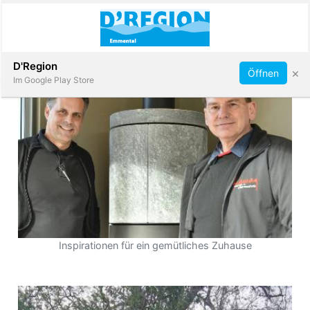
Abonnieren
D'Region
×
Öffnen
Im Google Play Store
Immobilien
Veranstaltungen
Stellen
Inspirationen für ein gemütliches Zuhause
E-
Paper
App