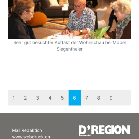
Sehr gut besuchter Auftakt der Wohnschau bei Möbel
Siegenthaler
1
2
3
4
5
6
7
8
9
10
11
12
13
14
>>
Mail Redaktion
www.webdruck.ch