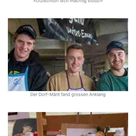
«Utzischtorf isch mächtig stouz!»
Der Dorf-Märit fand grossen Anklang