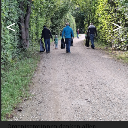
sie den Wald, die Wege und die
Böschungen von Abfall. Am Ende
<
>
kamen 29 Kilogramm Unrat zusammen.
Die Teilnehmenden fanden auch einige
Kuriositäten, wie ein Kissen, diverse
Badetücher, eine Bratpfanne und einen
Bolzenschneider. Die Reinigung des
Erholungsgebietes war ein prägendes
Erlebnis für die Teilnehmenden.
Gemeinsam konnten sie etwas
bewirken und einen wichtigen Beitrag
für die Umwelt und die Mitmenschen
leisten.
Die Organisatoren und
Organisatorinnen danken allen