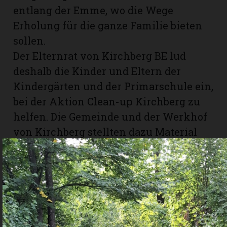
entlang der Emme, wo die Wege
Erholung für die ganze Familie bieten
sollen.
Der Elternrat von Kirchberg BE lud
deshalb die Kinder und Eltern der
Kindergärten und der Primarschule ein,
bei der Aktion Clean-up Kirchberg zu
helfen. Die Gemeinde und der Werkhof
von Kirchberg stellten dazu Material
zur Verfügung und unterstützten die
Organisatoren/-innen bei der Planung.
Am vergangenen Samstag wurde das
Clean-up gemeinsam angepackt.
Zahlreiche grosse und kleine Helfende
zogen los. Entlang der Emme befreiten