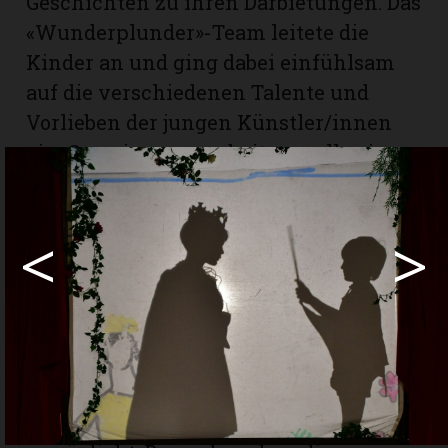
Geschichten zu ihren Darbietungen. Das
«Wunderplunder»-Team leitete die
Kinder an und ging dabei einfühlsam
auf die verschiedenen Talente und
Vorlieben der jungen Künstler/innen
ein. Gemeinsam erarbeiteten alle ein
attraktives Zirkusprogramm und
stellten dieses an den beiden
<
>
Aufführungen am Freitag mit
beachtlichem Können vor.
Einmal mehr hatte der Verein
«Kinderzirkuswoche Burgdorf» als
Organisationskomitee die
Zusammenarbeit mit dem
Theaterzirkus Wunderplunder