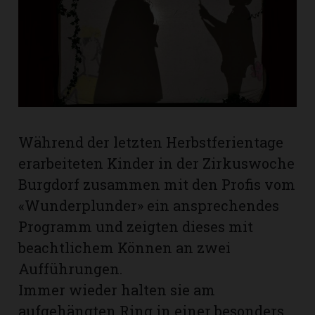
rt
Während der letzten Herbstferientage
erarbeiteten Kinder in der Zirkuswoche
Burgdorf zusammen mit den Profis vom
«Wunderplunder» ein ansprechendes
Programm und zeigten dieses mit
beachtlichem Können an zwei
Aufführungen.
n
Immer wieder halten sie am
aufgehängten Ring in einer besonders