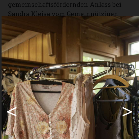
gemeinschaftsfördernden Anlass bei.
Sandra Kleisa vom Gemeinnützigen
Frauenverein Burgdorf zeigte sich
zufrieden mit dem Anlass: «Wir planen
auf jeden Fall, den «Kleidertausch» im
nächsten Jahr erneut durchzuführen.»
Text und Bilder: Petra Schmid
www.gfv-burgdorf.ch
Share
Share
<
>