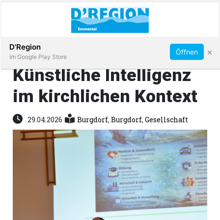
Abonnieren
D'Region
×
Öffnen
Im Google Play Store
Künstliche Intelligenz
im kirchlichen Kontext
Immobilien
29.04.2026
Burgdorf
,
Burgdorf
,
Gesellschaft
Veranstaltungen
Stellen
E-
Paper
App