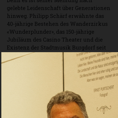
Denn es ist seiner Meinung nach
gelebte Leidenschaft über Generationen
hinweg. Philipp Schärf erwähnte das
40-jährige Bestehen des Wanderzirkus
«Wunderplunder», das 150-jährige
Jubiläum des Casino Theater und die
Existenz der Stadtmusik Burgdorf seit
über 222 Jahren. Burgdorf ist eine
Kulturstadt. An Kunst und Kultur ist
für alle etwas zu finden in der Stadt. Das
gilt es beizubehalten und auszubauen.
Philipp Schärf wünscht sich, dass die
Bevölkerung auch künftig offen und
neugierig bleibt und die Kulturangebote
weiter pflegt.