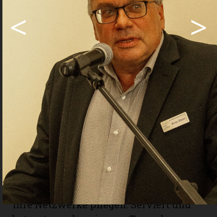
Von Museumsdirektor Arno Stein
<
>
erfuhren die geladenen Gäste, dass die
Ausstellung «Vielfältiges Emmental»
mehr als 12 000 Besucherinnen und
Besucher ins Museum Franz Gertsch
gelockt hat. Eine Besucherzahl, die
deutlich über den Erwartungen liegt.
Im Anschluss an die Reden von Philipp
Schärf und Arno Stein beantworteten
Kulturvermittlerinnen des Museums
allen Interessierten in der Ausstellung
ihre Fragen. In ungezwungener
Atmosphäre konnten die Gäste danach
beim Apéro über Kunst diskutieren und
ihre Netzwerke pflegen. Serviert und