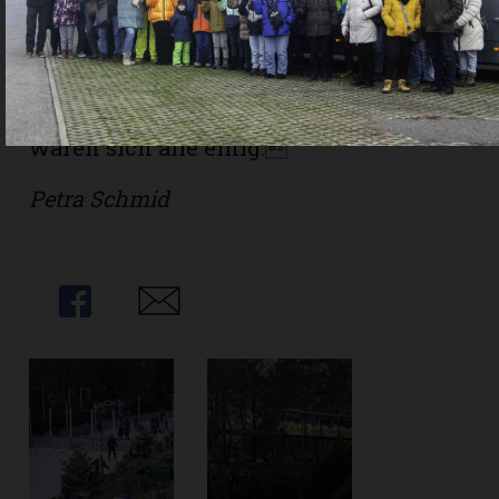
chauffieren. «Einzigartig schön war die
winterliche Dekoration, bis ins kleinste
Detail», so eine Teilnehmerin. «Ein
wunderschöner, aber eisig-kalter Tag!»,
waren sich alle einig.
Petra Schmid
Share
Share