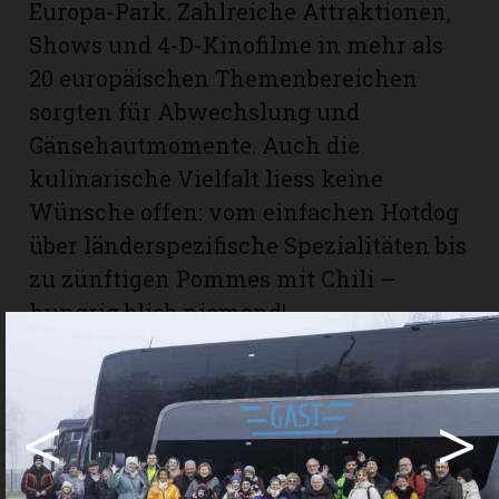
Europa-Park. Zahlreiche Attraktionen,
Shows und 4-D-Kinofilme in mehr als
20 europäischen Themenbereichen
sorgten für Abwechslung und
Gänsehautmomente. Auch die
kulinarische Vielfalt liess keine
Wünsche offen: vom einfachen Hotdog
über länderspezifische Spezialitäten bis
zu zünftigen Pommes mit Chili –
hungrig blieb niemand!
Der Tag verging wie im Flug; für einige
im wahrsten Sinne des Wortes!
<
>
Zufrieden und doch etwas müde liessen
sich die Teilnehmenden der Leserreise
mit dem modernen Car nach Hause