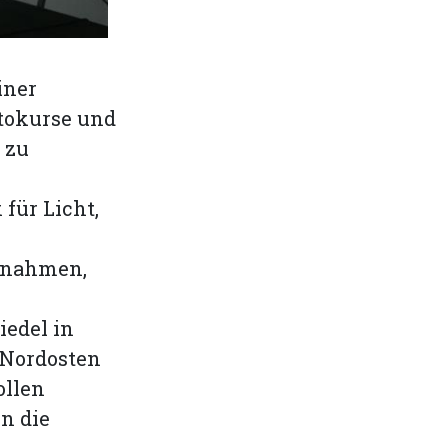
iner
otokurse und
 zu
für Licht,
ufnahmen,
edel in
n Nordosten
ollen
n die