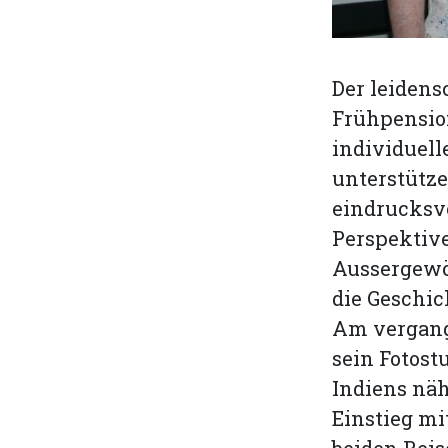
Der leidens
Frühpension
individuell
unterstütz
eindrucksvo
Perspektiv
Aussergewö
die Geschic
Am vergang
sein Fotost
Indiens nä
Einstieg mi
beiden Reis