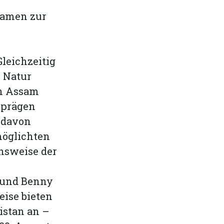
kamen zur
leichzeitig
r Natur
in Assam
 prägen
 davon
möglichten
nsweise der
 und Benny
eise bieten
istan an –