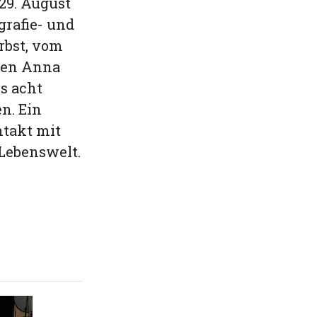
 29. August
grafie- und
rbst, vom
isen Anna
s acht
n. Ein
ntakt mit
Lebenswelt.