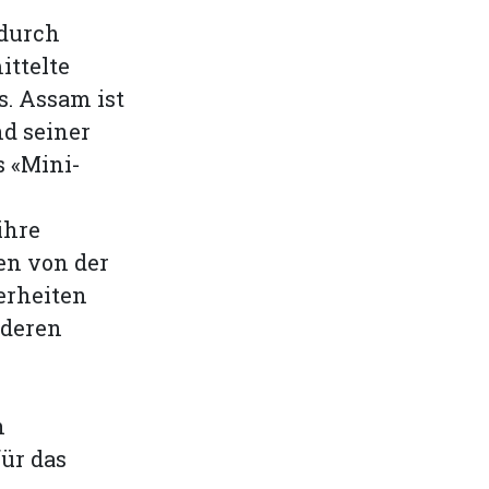
 durch
ttelte
s. Assam ist
nd seiner
s «Mini-
ihre
en von der
erheiten
nderen
n
ür das