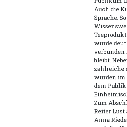
Publikum un
Auch die Ku
Sprache. S
Wissenswer
Teeprodukti
wurde deutl
verbunden i
bleibt. Ne
zahlreiche 
wurden im 
dem Publiku
Einheimisc
Zum Abschl
Reiter Lust
Anna Riedel