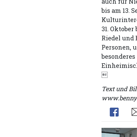
auch für Ni
bis am 13. 
Kulturinter
31. Oktober
Riedel und 
Personen, u
besonderes 
Einheimisch

Text und Bil
www.benny-
Share
Sh