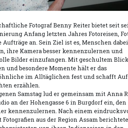
chaftliche Fotograf Benny Reiter bietet seit se
ierung Anfang letzten Jahres Fotoreisen, F
e Aufträge an. Sein Ziel ist es, Menschen dabei
en, ihre Kamera besser kennenzulernen und
lle Bilder einzufangen. Mit geschultem Blick 
en und besondere Momente hält er das
hnliche im Alltäglichen fest und schafft A
hten erzählen.
enen Samstag lud er gemeinsam mit Anna Ri
udio an der Hohengasse 6 in Burgdorf ein, de
her kennenzulernen. Nach einem eindrucksv
t Fotografien aus der Region Assam berichtete
ebegeisterten von ihren Indienreisen in den