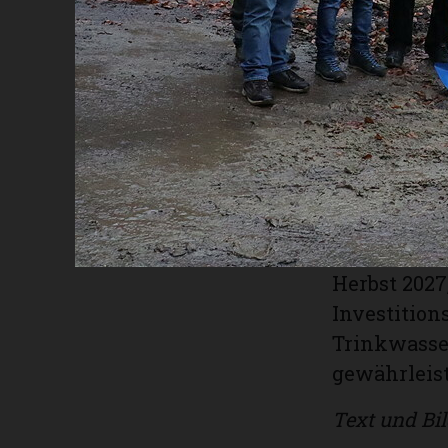
des Bodens
Wanderweg b
zugänglich.
Der Baustar
Aushub und 
damit dana
Angriff ge
der ersten 
Sommer 2027
Herbst 2027
Investition
Trinkwasser
gewährleist
Text und Bil