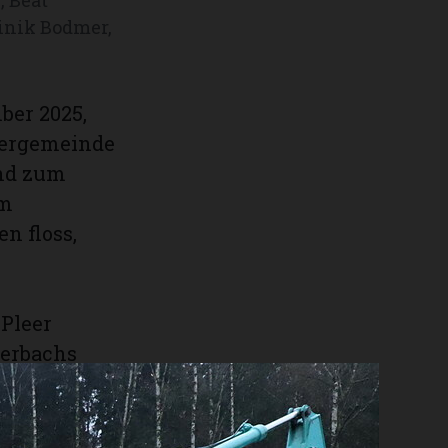
minik Bodmer,
ber 2025,
rgergemeinde
und zum
im
n floss,
Pleer
terbachs
en der
oir
ieses um