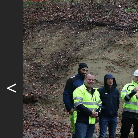
4000 Kubikm
Lebensdauer
den heutig
Betriebssic
Trinkwasser
Wartungsauf
Localnet AG
Burgdorf, b
<
Zukunft.
Vom Spaten
Der Neubau 
zwei viere
Fassungsve
realisiert.