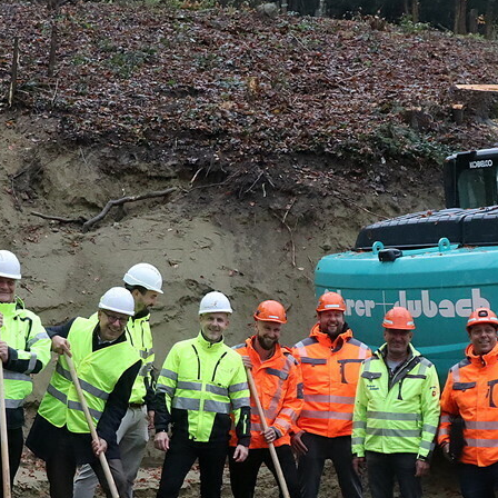
eter erweitert und 2018/2019 saniert. Doch di
 des Reservoirs «Pleer» mit über 100 Jahren 
en Anforderungen betreffend Tragwerk, Hygi
herheit nicht mehr. Der Neubau sichere die
qualität, erhöhe die Netzstabilität und senk
wand nachhaltig, erklärte Pascal Kirchhofer
, am Spatenstich. Stefan Berger, Stadtpräside
ezeichnete das neue Reservoir als eine Investi
stich zur Einweihung
entsteht am Standort des alten Reservoirs. E
ckige Kammern mit je 1500 Kubikmetern
rmögen und wird in moderner Stahlbetonba
 Dabei erfolgen die Bauarbeiten unter Berücksi