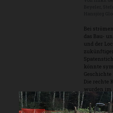
Beyeler, Ste
Hansjörg Gl
Bei strömen
das Bau- un
und der Lo
zukünftigen
Spatenstich
könnte symb
Geschichte 
Die rechte 
wurden im 
gespiesen. 
Anlagen hin
«Färnstu» m