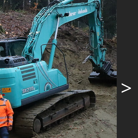
e
entspreche
ene und
e den
, CEO der
nt von
tion in die
>
s umfasst
uweise
chtigung