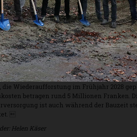
chutzkonzepts und der geotechnischen Vorga
leibt auch während der Bauzeit für die Öffe
t erfolgte vergangene Woche mit dem Spatens
Rückbauarbeiten sollen bis Juni 2026 vollend
ch der Werkleitungsbau und die Betonbauarbe
nommen werden können. Der Innenausbau ges
Hälfte des Jahres 2027, die Abschlussarbeiten
. Die voraussichtliche Inbetriebnahme ist f
, die Wiederauffors­tung im Frühjahr 2028 gepl
skosten betragen rund 5 Millionen Franken. D
versorgung ist auch während der Bauzeit st
et. 
der: Helen Käser