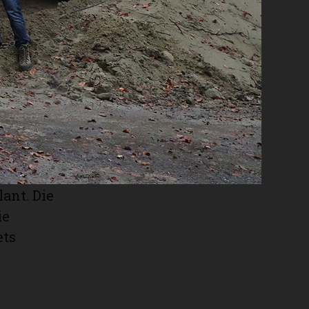
ben. Der
ntlichkeit
tich.
et sein,
iten in
chieht in
 erfolgen im
ür den
ant. Die
ie
ets