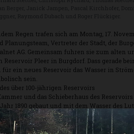
fan Berger, Janick Jampen, Pascal Kirchhofer, Do
oggner, Raymond Dubach und Roger Flückiger.
dem Regen trafen sich am Montag, 17. Novem
d Planungsteam, Vertreter der Stadt, der Bu
calnet AG. Gemeinsam fuhren sie zum alten 
 Reservoir Pleer in Burgdorf. Dass gerade be
 für ein neues Reservoir das Wasser in Ströme
olisch sein.
des über 100-jährigen Reservoirs
Kammer und das Schieberhaus des Reservoirs 
Jahr 1890 gebaut und mit dem Wasser des Lu
Ab dem Jahr 1911 kamen diverse Erweiterung
zu. 1955 erstellte die Stadt das zweite Reserv
it 2000 Kubikmetern Kapazität. 1971 wurde d