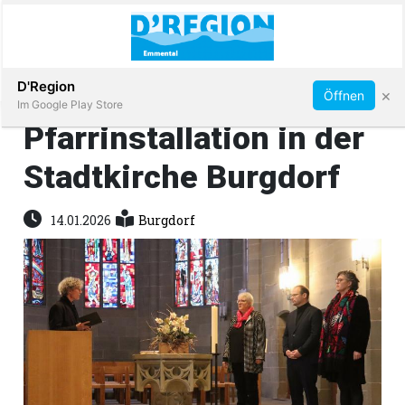
Abonnieren
D'Region
×
Öffnen
Im Google Play Store
Pfarrinstallation in der
Stadtkirche Burgdorf
Immobilien
14.01.2026
Burgdorf
Veranstaltungen
Stellen
E-
Paper
App