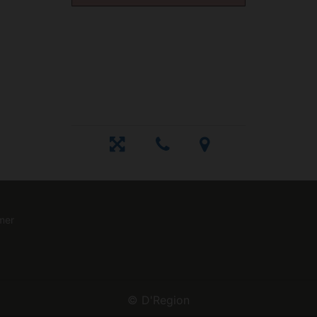
mer
©
D'Region