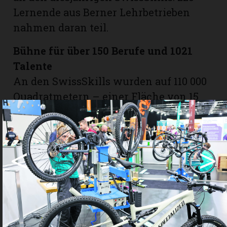
Lernende aus Berner Lehrbetrieben
nahmen daran teil.
Bühne für über 150 Berufe und 1021
Talente
An den SwissSkills wurden auf 110 000
Quadratmetern – einer Fläche von 15
Fussballfeldern – über 150 Berufe
vorgestellt: vom Schweissen bis zum
Programmieren, vom Servieren bis zum
<
>
Lackieren. 1021 Talente aus allen
Sprachregionen zeigten ihr Können in
92 Berufen. Unterstützt und bewertet
wurden sie von über 800 Expertinnen
und Experten. Über 65 000