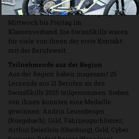
Schülerinnen und Schüler besuch­ten
die SwissSkills 2025 vom vergangenen
Mittwoch bis Freitag im
Klassenverband. Die SwissSkills waren
für viele von ihnen der erste Kontakt
mit der Berufswelt.
Teilnehmende aus der Region
Aus der Region haben insgesamt 25
Lernende aus 21 Berufen an den
SwissSkills 2025 teilgenommen. Sieben
von ihnen konnten eine Medaille
gewinnen: Andrin Leuenberger
(Rüegsbach), Gold, Fahrzeugschlosser;
Arthur Deierlein (Oberburg), Gold, Cyber
Security; Rafael Berger (Koppigen),