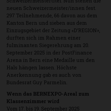
Schweizermeistertitel. Nun stehen die
neuen Schweizermeister/innen fest.
297 Teilnehmende, 66 davon aus dem
Kanton Bern und sieben aus dem
Einzugsgebiet der Zeitung «D‘REGION»,
durften sich im Rahmen einer
fulminanten Siegerehrung am 20.
September 2025 in der PostFinance
Arena in Bern eine Medaille um den
Hals hängen lassen. Höchste
Anerkennung gab es auch von
N
Bundesrat Guy Parmelin.
Wenn das BERNEXPO-Areal zum
Klassenzimmer wird
Vom 17. bis 19. September 2025