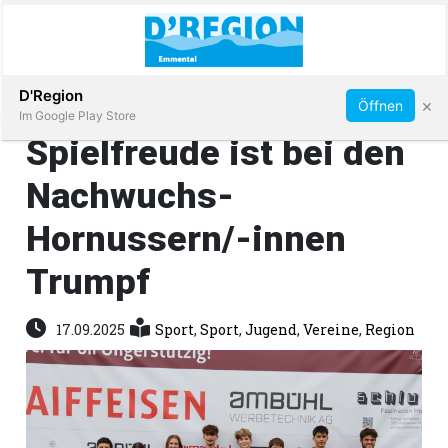
Abonnieren
D'Region
×
Öffnen
Im Google Play Store
Spielfreude ist bei den
Nachwuchs-
Immobilien
Hornussern/-innen
Veranstaltungen
Trumpf
Stellen
17.09.2025
Sport
,
Sport
,
Jugend
,
Vereine
,
Region
E-
Paper
App