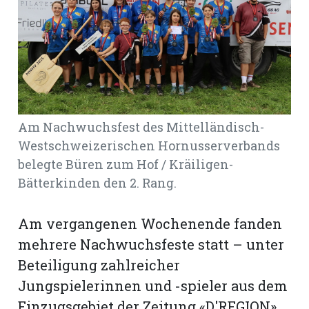
rt
Am Nachwuchsfest des Mittelländisch-
Westschweizerischen Hornusserverbands
belegte Büren zum Hof / Kräiligen-
Bätterkinden den 2. Rang.
Am vergangenen Wochenende fanden
mehrere Nachwuchsfeste statt – unter
Beteiligung zahlreicher
n
Jungspielerinnen und -spieler aus dem
Einzugsgebiet der Zeitung «D'REGION».