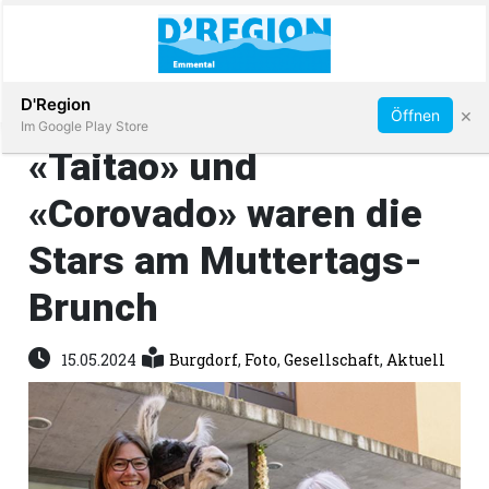
Abonnieren
D'Region
×
Öffnen
Im Google Play Store
«Taitao» und
«Corovado» waren die
Immobilien
Stars am Muttertags-
Veranstaltungen
Brunch
Stellen
15.05.2024
Burgdorf
,
Foto
,
Gesellschaft
,
Aktuell
E-
Paper
App