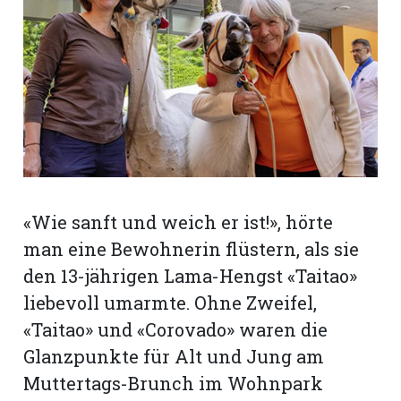
rt
«Wie sanft und weich er ist!», hörte
man eine Bewohnerin flüstern, als sie
den 13-jährigen Lama-Hengst «Taitao»
liebevoll umarmte. Ohne Zweifel,
«Taitao» und «Corovado» waren die
n
Glanzpunkte für Alt und Jung am
Muttertags-Brunch im Wohnpark