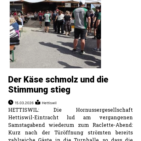
rt
Der Käse schmolz und die
Stimmung stieg
15.03.2026
Hettiswil
HETTISWIL: Die Hornussergesellschaft
Hettiswil-Eintracht lud am vergangenen
n
Samstagabend wiederum zum Raclette-Abend:
Kurz nach der Türöffnung strömten bereits
zahlreiche Gäste in die Turnhalle, so dass die