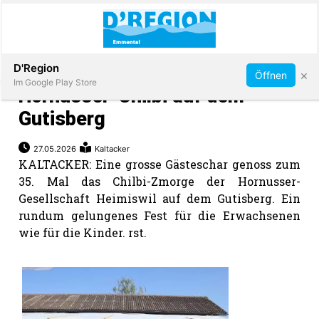
Abonnieren
D'Region
×
Öffnen
Im Google Play Store
Hornusser-Chilbi auf dem
Gutisberg
Immobilien
27.05.2026
Kaltacker
KALTACKER: Eine grosse Gästeschar genoss zum
35. Mal das Chilbi-Zmorge der Hornusser-
Veranstaltungen
Gesellschaft Heimiswil auf dem Gutisberg. Ein
rundum gelungenes Fest für die Erwachsenen
Stellen
wie für die Kinder. rst.
E-
Paper
App