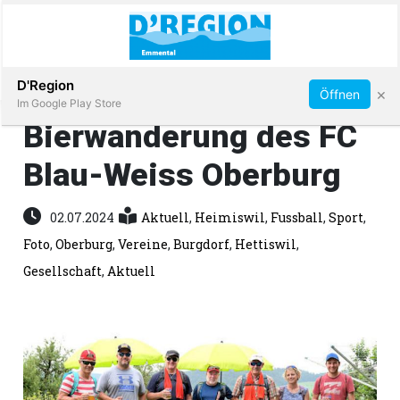
Abonnieren
D'Region
×
Öffnen
Im Google Play Store
Bierwanderung des FC
Blau-Weiss Oberburg
Immobilien
02.07.2024
Aktuell
,
Heimiswil
,
Fussball
,
Sport
,
Veranstaltungen
Foto
,
Oberburg
,
Vereine
,
Burgdorf
,
Hettiswil
,
Gesellschaft
,
Aktuell
Stellen
E-
Paper
App