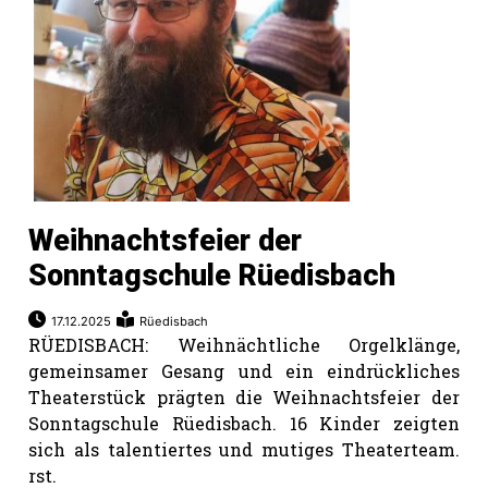
rt
Weihnachtsfeier der
Sonntagschule Rüedisbach
17.12.2025
Rüedisbach
RÜEDISBACH: Weihnächtliche Orgelklänge,
gemeinsamer Gesang und ein eindrückliches
Theaterstück prägten die Weihnachtsfeier der
n
Sonntagschule Rüedisbach. 16 Kinder zeigten
sich als talentiertes und mutiges Theaterteam.
rst.