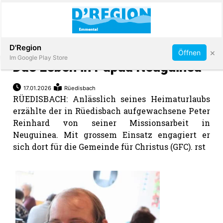
Abonnieren
D'Region
×
Öffnen
Im Google Play Store
Das Leben in Papua Neuguinea
17.01.2026
Rüedisbach
RÜEDISBACH: Anlässlich seines Heimaturlaubs
Immobilien
erzählte der in Rüedisbach aufgewachsene Peter
Reinhard von seiner Missionsarbeit in
Veranstaltungen
Neuguinea. Mit grossem Einsatz engagiert er
sich dort für die Gemeinde für Christus (GFC). rst
Stellen
E-
Paper
App