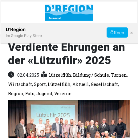
Abonnieren
D'Region
×
Öffnen
Im Google Play Store
Verdiente Ehrungen an
der «Lützufiir» 2025
Immobilien
02.04.2025
Lützelflüh
,
Bildung / Schule
,
Turnen
,
Veranstaltungen
Wirtschaft
,
Sport
,
Lützelflüh
,
Aktuell
,
Gesellschaft
,
Region
,
Foto
,
Jugend
,
Vereine
Stellen
E-
Paper
App